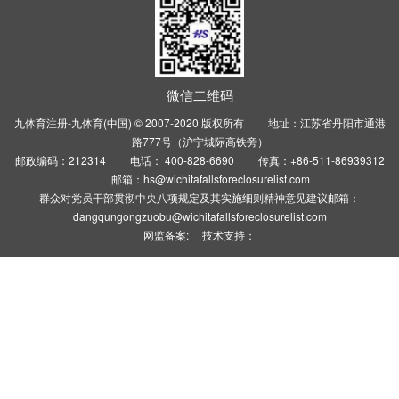
微信二维码
九体育注册-九体育(中国) © 2007-2020 版权所有 地址：江苏省丹阳市通港
路777号（沪宁城际高铁旁）
邮政编码：212314 电话： 400-828-6690 传真：+86-511-86939312
邮箱：hs@wichitafallsforeclosurelist.com
群众对党员干部贯彻中央八项规定及其实施细则精神意见建议邮箱：
dangqungongzuobu@wichitafallsforeclosurelist.com
网监备案: 技术支持：