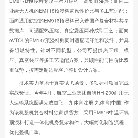
EM817B预浸料专攻主承力结构，高韧耐湿热；面向工
业级无人机的EM118预浸料兼顾性价比与多工艺适配；
面向通用航空的EM916预浸料已入选国产复合材料共享
数据库，可适配热压罐、真空袋压两种成型工艺；面向
eVTOL的EM137预浸料则同时适配碳纤维和玻纤，并具
备阻燃特性。针对不同机型，公司可提供热压罐、模
压、真空袋压等多工艺适配方案，兼顾性能与性价比双
重优势，按需定制适配客户整机设计方案。
技术实力落地于真实试飞场景，多项标杆项目完成
实战验证。今年4月，航空工业集团自研HH-200商用无
人运输系统圆满完成首飞，九体育注册-九体育(中国) 作
为该机整机复合材料独家供货方，采用EM916中温环氧
预浸料打造一体化机身复杂构件，大幅简化制造流程、
优化整机自重。