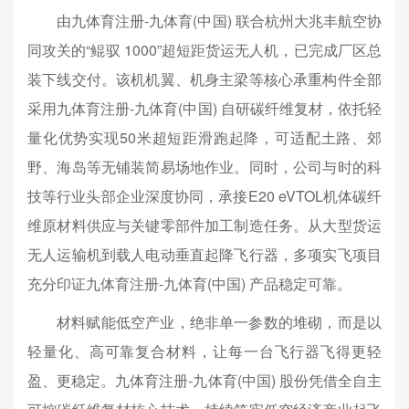
由九体育注册-九体育(中国) 联合杭州大兆丰航空协
同攻关的“鲲驭 1000”超短距货运无人机，已完成厂区总
装下线交付。该机机翼、机身主梁等核心承重构件全部
采用九体育注册-九体育(中国) 自研碳纤维复材，依托轻
量化优势实现50米超短距滑跑起降，可适配土路、郊
野、海岛等无铺装简易场地作业。同时，公司与时的科
技等行业头部企业深度协同，承接E20 eVTOL机体碳纤
维原材料供应与关键零部件加工制造任务。从大型货运
无人运输机到载人电动垂直起降飞行器，多项实飞项目
充分印证九体育注册-九体育(中国) 产品稳定可靠。
材料赋能低空产业，绝非单一参数的堆砌，而是以
轻量化、高可靠复合材料，让每一台飞行器飞得更轻
盈、更稳定。九体育注册-九体育(中国) 股份凭借全自主