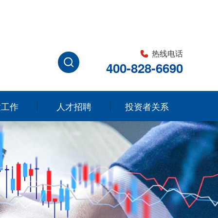
热线电话
400-828-6690
建工作
人才招聘
投资者关系