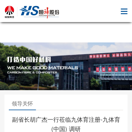
九体育注册
领导关怀
副省长胡广杰一行莅临九体育注册-九体育
(中国) 调研