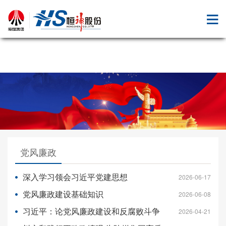
九体育注册
党风廉政
深入学习领会习近平党建思想
2026-06-17
党风廉政建设基础知识
2026-06-08
习近平：论党风廉政建设和反腐败斗争
2026-04-21